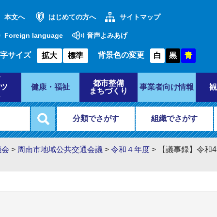
本文へ
はじめての方へ
サイトマップ
Foreign language
音声よみあげ
字サイズ
背景色の変更
拡大
標準
白
黒
青
都市整備
ツ
健康・福祉
事業者向け情報
観
まちづくり
分類でさがす
組織でさがす
議会
>
周南市地域公共交通会議
>
令和４年度
>
【議事録】令和4