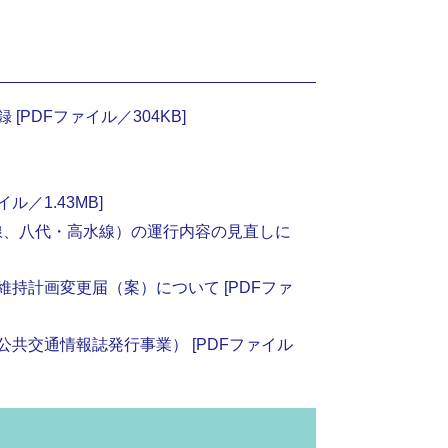
PDFファイル／304KB]
／1.43MB]
線、八代・高水線）の運行内容の見直しに
持計画変更届（案）について [PDFファ
共交通情報誌発行事業） [PDFファイル