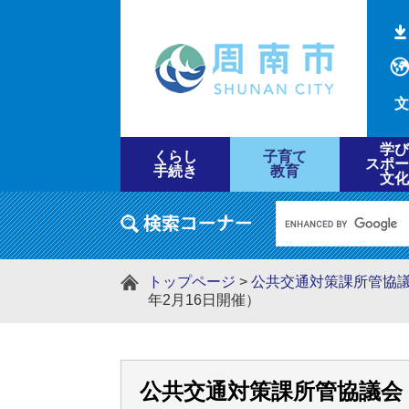
文
学び
くらし
子育て
スポー
手続き
教育
文化
トップページ
>
公共交通対策課所管協
年2月16日開催）
公共交通対策課所管協議会