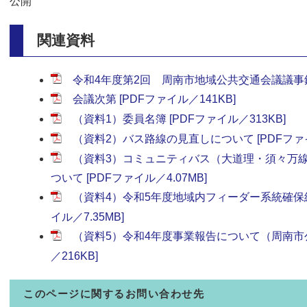
公開
関連資料
令和4年度第2回 周南市地域公共交通会議議事録 [
会議次第 [PDFファイル／141KB]
（資料1）委員名簿 [PDFファイル／313KB]
（資料2）バス路線の見直しについて [PDFファイル
（資料3）コミュニティバス（大道理・須々万
ついて [PDFファイル／4.07MB]
（資料4）令和5年度地域内フィーダー系統確保維
イル／7.35MB]
（資料5）令和4年度事業報告について（周南市公
／216KB]
このページに関するお問い合わせ先