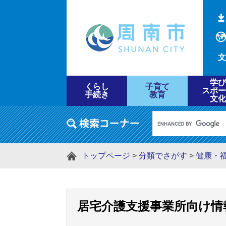
文
学び
くらし
子育て
スポー
手続き
教育
文化
トップページ
>
分類でさがす
>
健康・
居宅介護支援事業所向け情