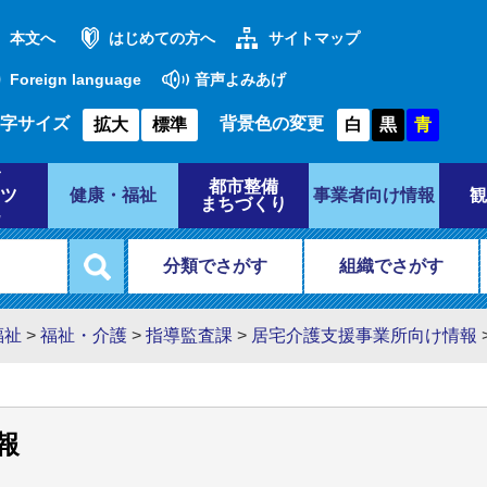
本文へ
はじめての方へ
サイトマップ
Foreign language
音声よみあげ
字サイズ
背景色の変更
拡大
標準
白
黒
青
都市整備
ツ
健康・福祉
事業者向け情報
観
まちづくり
分類でさがす
組織でさがす
福祉
>
福祉・介護
>
指導監査課
>
居宅介護支援事業所向け情報
報