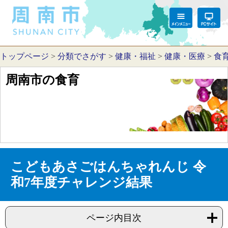
トップページ
>
分類でさがす
>
健康・福祉
>
健康・医療
>
食
周南市の食育
こどもあさごはんちゃれんじ 令
和7年度チャレンジ結果
ページ内目次