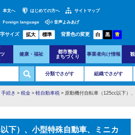
本文へ
はじめての方へ
サイトマップ
Foreign language
音声よみあげ
字サイズ
背景色の変更
拡大
標準
白
黒
青
都市整備
ツ
健康・福祉
事業者向け情報
観
まちづくり
分類でさがす
組織でさがす
・手続き
>
税金
>
軽自動車税
>
原動機付自転車（125cc以下
？
cc以下）、小型特殊自動車、ミニカ