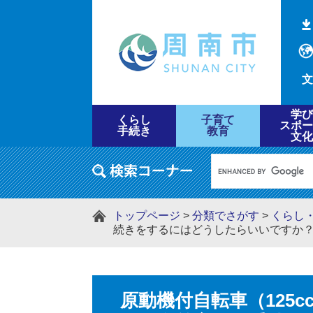
文
学び
くらし
子育て
スポー
手続き
教育
文化
トップページ
>
分類でさがす
>
くらし
続きをするにはどうしたらいいですか
原動機付自転車（125