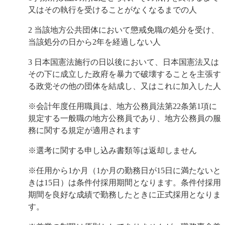
又はその執行を受けることがなくなるまでの人
2 当該地方公共団体において懲戒免職の処分を受け、
当該処分の日から2年を経過しない人
3
日本国憲法
施行の日以後において、
日本国憲法
又は
その下に成立した政府を暴力で破壊することを主張す
る政党その他の団体を結成し、又はこれに加入した人
※会計年度任用職員は、地方公務員法第22条第1項に
規定する一般職の地方公務員であり、地方公務員の服
務に関する規定が適用されます
※選考に関する申し込み書類等は返却しません
※任用から1か月（1か月の勤務日が15日に満たないと
きは15日）は条件付採用期間となります。条件付採用
期間を良好な成績で勤務したときに正式採用となりま
す。