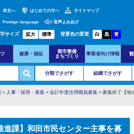
本文へ
はじめての方へ
サイトマップ
Foreign language
音声よみあげ
字サイズ
背景色の変更
拡大
標準
白
黒
青
都市整備
ツ
健康・福祉
事業者向け情報
観
まちづくり
分類でさがす
組織でさがす
報
>
人事・採用・募集
>
会計年度任用職員募集
>
募集終了【地
推進課】和田市民センター主事を募