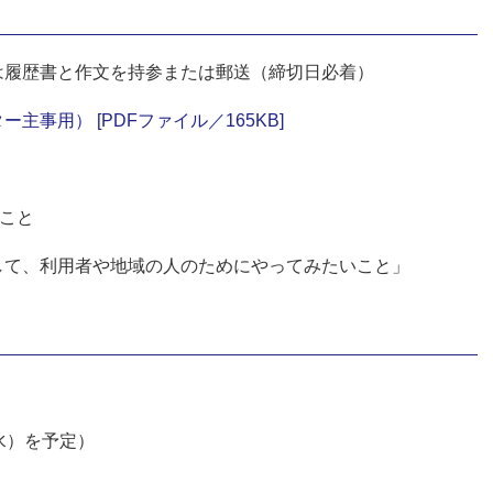
は履歴書と作文を持参または郵送（締切日必着）
主事用） [PDFファイル／165KB]
こと
て、利用者や地域の人のためにやってみたいこと」
水）を予定）