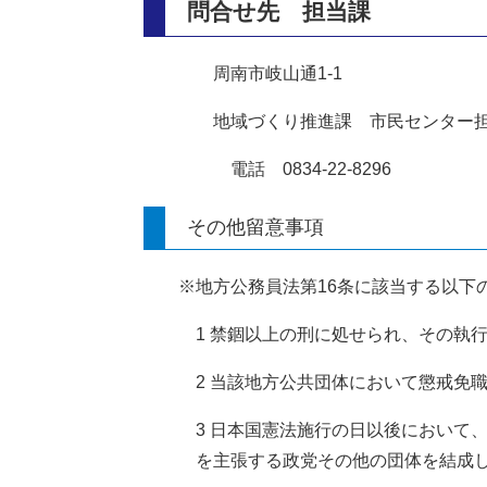
問合せ先 担当課
周南市岐山通1-1
地域づくり推進課 市民センター
電話 0834-22-8296
その他留意事項
※地方公務員法第16条に該当する以下
1 禁錮以上の刑に処せられ、その執
2 当該地方公共団体において懲戒免
3
日本国憲法
施行の日以後において
を主張する政党その他の団体を結成