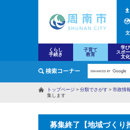
文
学び
くらし
子育て
スポー
手続き
教育
文化
トップページ
>
分類でさがす
>
市政情
集します
募集終了【地域づくり