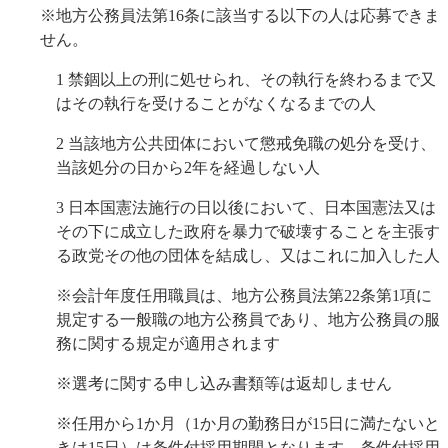
※地方公務員法第16条に該当する以下の人は応募できま
せん。
1 禁錮以上の刑に処せられ、その執行を終わるまで又
はその執行を受けることがなくなるまでの人
2 当該地方公共団体において懲戒免職の処分を受け、
当該処分の日から2年を経過しない人
3
日本国憲法
施行の日以後において、
日本国憲法
又は
その下に成立した政府を暴力で破壊することを主張す
る政党その他の団体を結成し、又はこれに加入した人
※会計年度任用職員は、地方公務員法第22条第1項に
規定する一般職の地方公務員であり、地方公務員の服
務に関する規定が適用されます
※選考に関する申し込み書類等は返却しません
※任用から1か月（1か月の勤務日が15日に満たないと
きは15日）は条件付採用期間となります。条件付採用