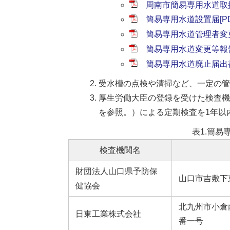
周南市簡易専用水道取扱要
簡易専用水道設置届[PD
簡易専用水道管理者変更報
簡易専用水道変更等報告書
簡易専用水道廃止届出書[
受水槽の点検や清掃など、一定の管
厚生労働大臣の登録を受けた検査機
を参照。）による定期検査を1年以
表1.簡易
検査機関名
財団法人山口県予防保
山口市吉敷下
健協会
北九州市小倉
日東工業株式会社
番一号