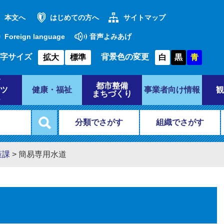
本文へ
はじめての方へ
サイトマップ
Foreign language
音声よみあげ
字サイズ
背景色の変更
拡大
標準
白
黒
青
都市整備
ツ
健康・福祉
事業者向け情報
観
まちづくり
分類でさがす
組織でさがす
策課
>
簡易専用水道