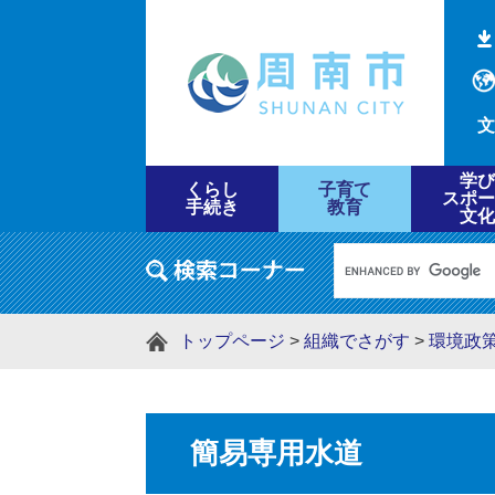
文
学び
くらし
子育て
スポー
手続き
教育
文化
トップページ
>
組織でさがす
>
環境政
簡易専用水道