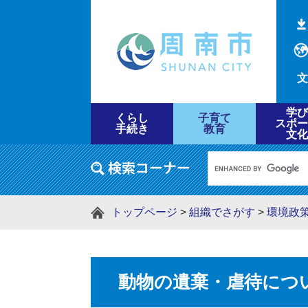
文
学び
くらし
子育て
スポー
手続き
教育
文化
トップページ
>
組織でさがす
>
環境政
動物の遺棄・虐待につ