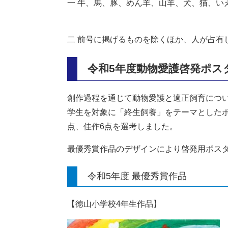
一 牛、馬、豚、めん羊、山羊、犬、猫、い
二 前号に掲げるものを除くほか、人が占有
令和5年度動物愛護啓発ポス
創作過程を通じて動物愛護と適正飼育につ
学生を対象に「終生飼養」をテーマとしたポ
点、佳作6点を選考しました。
最優秀賞作品のデザインにより啓発用ポス
令和5年度 最優秀賞作品
【徳山小学校4年生作品】