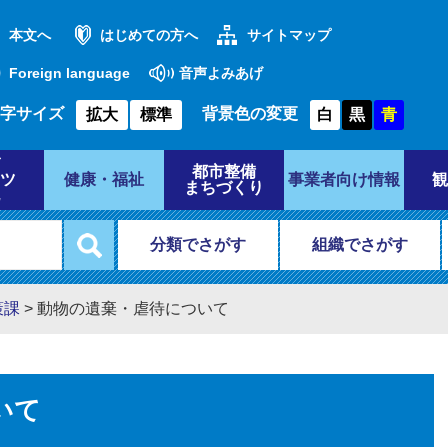
本文へ
はじめての方へ
サイトマップ
Foreign language
音声よみあげ
字サイズ
背景色の変更
拡大
標準
白
黒
青
都市整備
ツ
健康・福祉
事業者向け情報
観
まちづくり
分類でさがす
組織でさがす
策課
>
動物の遺棄・虐待について
いて