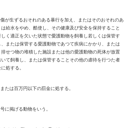
外傷が生ずるおそれのある暴行を加え、またはそのおそれのあ
くは給水をやめ、酷使し、その健康及び安全を保持すること
著しく適正を欠いた状態で愛護動物を飼養し若しくは保管す
し、または保管する愛護動物であつて疾病にかかり、または
、排せつ物の堆積した施設または他の愛護動物の死体が放置
おいて飼養し、または保管することその他の虐待を行つた者
金に処する。
役または百万円以下の罰金に処する。
各号に掲げる動物をいう。