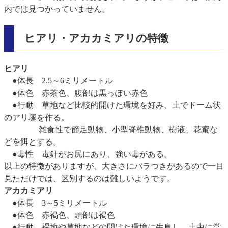
内では見つかっていません。
ヒアリ・アカカミアリの特徴
ヒアリ
●体長 2.5～6ミリメートル
●体色 赤茶色、腹部は黒っぽい赤色
●行動 草地など比較的開けた環境を好み、土でドーム状
のアリ塚を作る。
雑食性で節足動物、小型脊椎動物、樹液、花蜜な
どを餌とする。
●毒性 毒針がお尻にあり、強い毒がある。
以上の特徴がありますが、大きさにバラつきがあるので一目
見ただけでは、区別するのは難しいようです。
アカカミアリ
●体長 3～5ミリメートル
●体色 赤褐色、頭部は褐色
●行動 裸地や草地などの開けた環境に生息し、土中に営