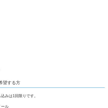
き
希望する方
込みは1回限りです。
メール