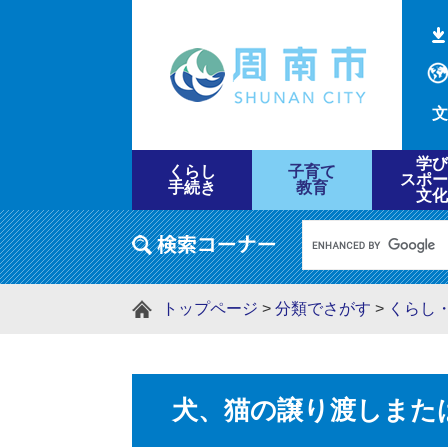
文
学び
くらし
子育て
スポー
手続き
教育
文化
トップページ
>
分類でさがす
>
くらし
犬、猫の譲り渡しまた