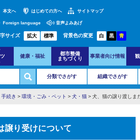
本文へ
はじめての方へ
サイトマップ
Foreign language
音声よみあげ
字サイズ
背景色の変更
拡大
標準
白
黒
青
都市整備
ツ
健康・福祉
事業者向け情報
観
まちづくり
分類でさがす
組織でさがす
・手続き
>
環境・ごみ・ペット
>
犬・猫
>
犬、猫の譲り渡しま
は譲り受けについて