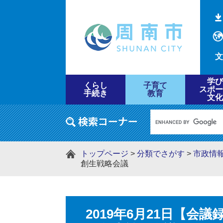
文
学び
くらし
子育て
スポー
手続き
教育
文化
トップページ
>
分類でさがす
>
市政情
創生戦略会議
2019年6月21日【会