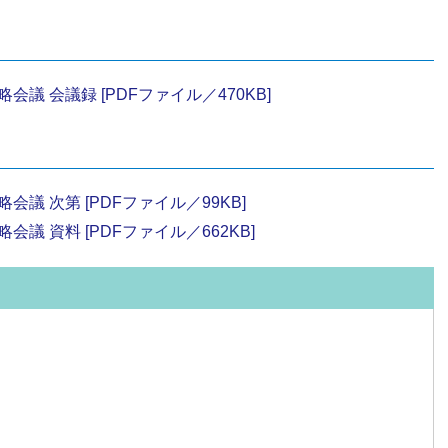
議 会議録 [PDFファイル／470KB]
議 次第 [PDFファイル／99KB]
 資料 [PDFファイル／662KB]