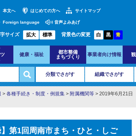
本文へ
はじめての方へ
サイトマップ
Foreign language
音声よみあげ
字サイズ
背景色の変更
拡大
標準
白
黒
青
都市整備
ツ
健康・福祉
事業者向け情報
観
まちづくり
分類でさがす
組織でさがす
報
>
各種手続き・制度・例規集
>
附属機関等
>
2019年6月2
議録】第1回周南市まち・ひと・しご