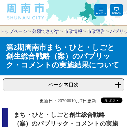
トップページ
>
分類でさがす
>
市政情報
>
市政運営
>
パブリ
第2期周南市まち・ひと・しごと
創生総合戦略（案）のパブリッ
ク・コメントの実施結果について
ページ内目次
更新日：2020年10月7日更新
まち・ひと・しごと創生総合戦略
（案）のパブリック・コメントの実施