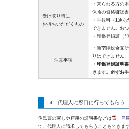
・来られる方の本
保険の資格確認書
受け取り時に
・手数料（1通あ
お持ちいただくもの
できません。おつ
・印鑑登録証（印
・新南陽総合支所
りはできません。
注意事項
・印鑑登録証明書
きます。必ずお手
4．代理人に窓口に行ってもらう
住民票の写しや戸籍の証明書などは
戸籍
て、代理人に請求してもらうこともできま