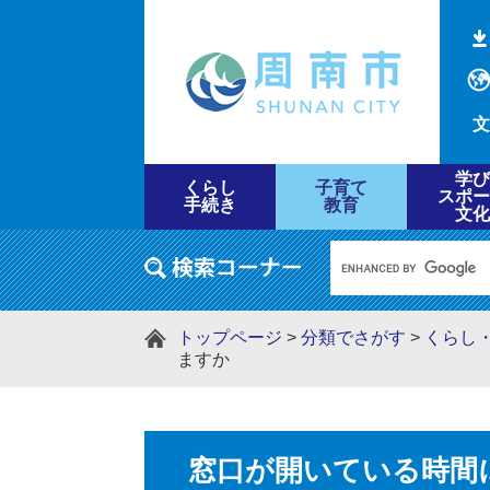
文
学び
くらし
子育て
スポー
手続き
教育
文化
トップページ
>
分類でさがす
>
くらし
ますか
窓口が開いている時間