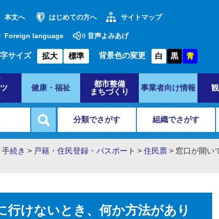
本文へ
はじめての方へ
サイトマップ
Foreign language
音声よみあげ
字サイズ
背景色の変更
拡大
標準
白
黒
青
都市整備
ツ
健康・福祉
事業者向け情報
観
まちづくり
分類でさがす
組織でさがす
・手続き
>
戸籍・住民登録・パスポート
>
住民票
>
窓口が開い
に行けないとき、何か方法があり