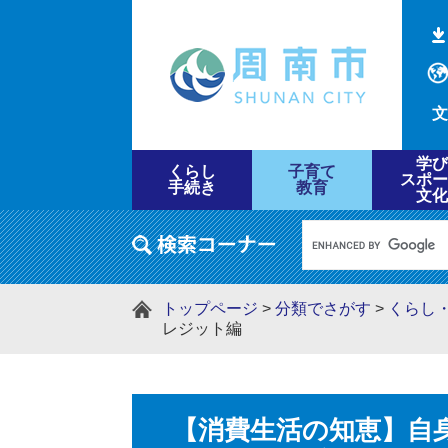
文
学び
くらし
子育て
スポー
手続き
教育
文化
トップページ
>
分類でさがす
>
くらし
レジット編
【消費生活の知恵】自