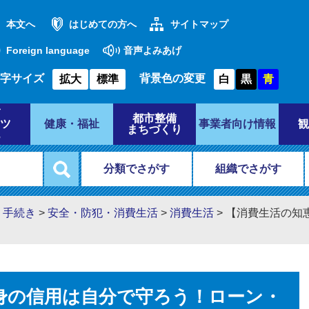
本文へ
はじめての方へ
サイトマップ
Foreign language
音声よみあげ
字サイズ
背景色の変更
拡大
標準
白
黒
青
都市整備
ツ
健康・福祉
事業者向け情報
観
まちづくり
分類でさがす
組織でさがす
・手続き
>
安全・防犯・消費生活
>
消費生活
>
【消費生活の知
身の信用は自分で守ろう！ローン・