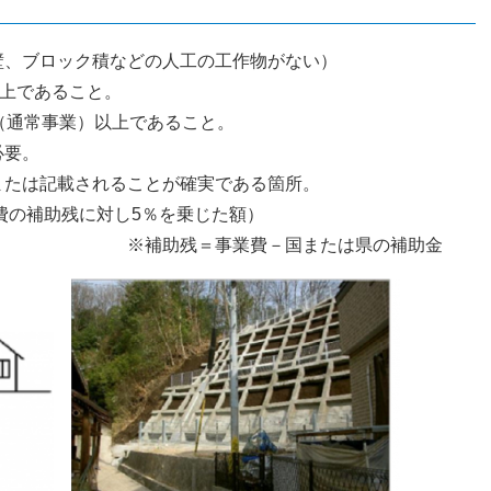
壁、ブロック積などの人工の工作物がない）
以上であること。
（通常事業）以上であること。
必要。
または記載されることが確実である箇所。
費の補助残に対し5％を乗じた額）
費－国または県の補助金