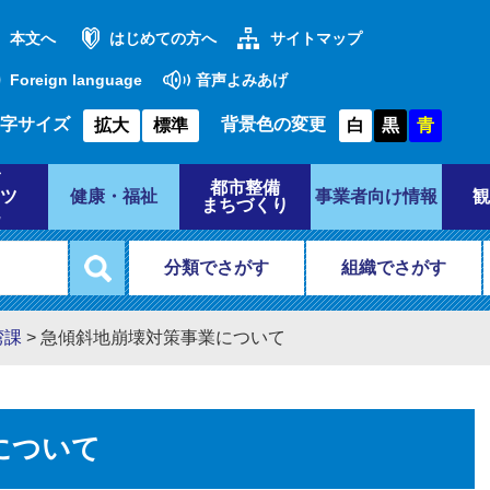
本文へ
はじめての方へ
サイトマップ
Foreign language
音声よみあげ
字サイズ
背景色の変更
拡大
標準
白
黒
青
都市整備
ツ
健康・福祉
事業者向け情報
観
まちづくり
分類でさがす
組織でさがす
湾課
>
急傾斜地崩壊対策事業について
について