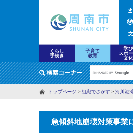
文
学び
くらし
子育て
スポー
手続き
教育
文化
トップページ
>
組織でさがす
>
河川港
急傾斜地崩壊対策事業