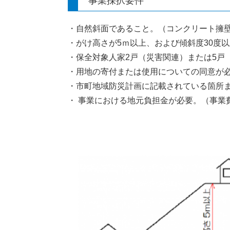
事業採択要件
・自然斜面であること。（コンクリート擁
・がけ高さが5ｍ以上、および傾斜度30度
・保全対象人家2戸（災害関連）または5戸
・用地の寄付または使用についての同意が
・市町地域防災計画に記載されている箇所
・ 事業における地元負担金が必要。（事業
※補助残＝事業