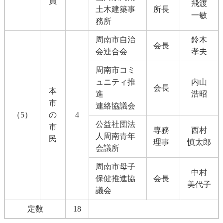
員
飛渡
土木建築事
所長
一敏
務所
周南市自治
鈴木
会長
会連合会
孝夫
周南市コミ
ュニティ推
内山
会長
本
進
浩昭
市
連絡協議会
（5）
の
4
公益社団法
市
専務
西村
人周南青年
民
理事
慎太郎
会議所
周南市母子
中村
保健推進協
会長
美代子
議会
定数
18