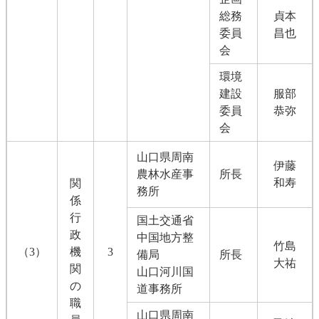
総務
貞本
委員
昌也
会
環境
建設
服部
委員
恭弥
会
山口県周南
伊藤
農林水産事
所長
和寿
関
務所
係
行
国土交通省
政
中国地方整
竹島
（3）
機
3
備局
所長
大祐
関
山口河川国
の
道事務所
職
山口県周南