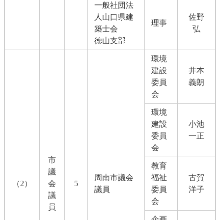
一般社団法
人山口県建
佐野
理事
築士会
弘
徳山支部
環境
建設
井本
委員
義朗
会
環境
建設
小池
委員
一正
会
市
教育
議
周南市議会
福祉
古賀
（2）
会
5
議員
委員
洋子
議
会
員
企画