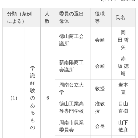
分類（条例
人
委員の選出
役職
氏名
による）
数
母体
等
岡
徳山商工会
会頭
田 哲
議所
矢
赤
新南陽商工
会頭
坂 徳
学
会議所
靖
識
経
周南公立大
岩本
教授
験
学
直
（1）
の
6
徳山工業高
准教
目山
あ
等専門学校
授
直樹
る
も
周南市農業
山下
会長
の
委員会
敏彦