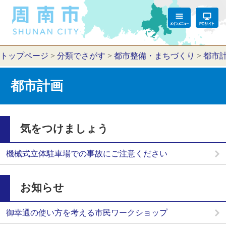
トップページ
>
分類でさがす
>
都市整備・まちづくり
>
都市
都市計画
気をつけましょう
機械式立体駐車場での事故にご注意ください
お知らせ
御幸通の使い方を考える市民ワークショップ