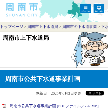
トップページ
>
周南市上下水道局
>
周南市の下水道事業
>
下
周南市上下水道局
周南市公共下水道事業計画
更新日：2025年6月3日更新
周南市公共下水道事業計画 [PDFファイル／7.48MB]