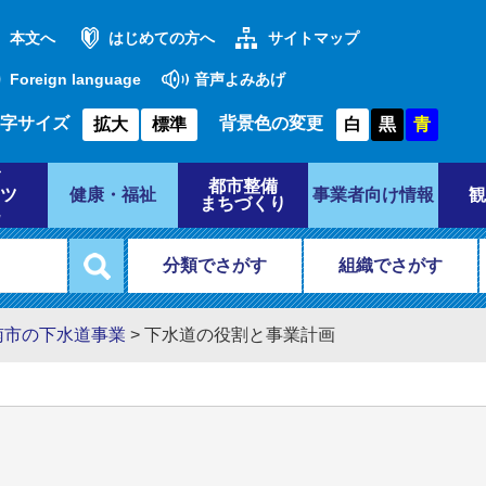
本文へ
はじめての方へ
サイトマップ
Foreign language
音声よみあげ
字サイズ
背景色の変更
拡大
標準
白
黒
青
都市整備
ツ
健康・福祉
事業者向け情報
観
まちづくり
分類でさがす
組織でさがす
南市の下水道事業
>
下水道の役割と事業計画