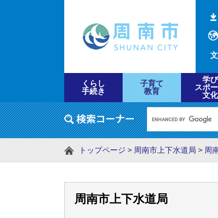
文
学び
くらし
子育て
スポー
手続き
教育
文化
トップページ
>
周南市上下水道局
>
周
周南市上下水道局