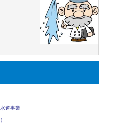
下水道事業
道）
す