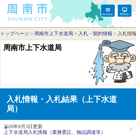
トップページ
>
周南市上下水道局
>
入札・契約情報
>
入札情
周南市上下水道局
入札情報・入札結果（上下水道
局）
2026年8月3日更新
上下水道局入札情報（業務委託、物品調達等）