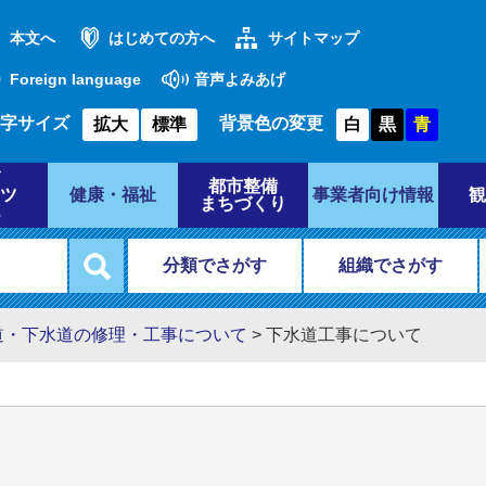
本文へ
はじめての方へ
サイトマップ
Foreign language
音声よみあげ
字サイズ
背景色の変更
拡大
標準
白
黒
青
都市整備
ツ
健康・福祉
事業者向け情報
観
まちづくり
分類でさがす
組織でさがす
道・下水道の修理・工事について
>
下水道工事について