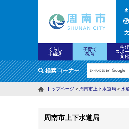
文
学び
くらし
子育て
スポー
手続き
教育
文化
トップページ
>
周南市上下水道局
>
水
周南市上下水道局