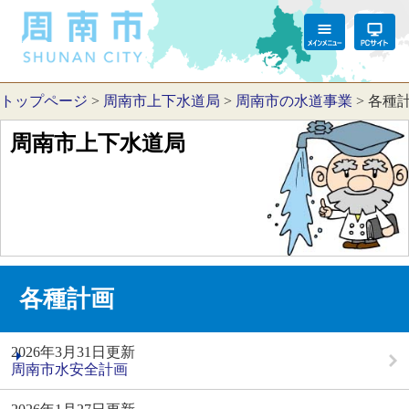
トップページ
>
周南市上下水道局
>
周南市の水道事業
>
各種
周南市上下水道局
各種計画
2026年3月31日更新
周南市水安全計画