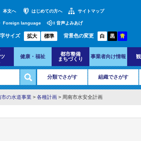
本文へ
はじめての方へ
サイトマップ
Foreign language
音声よみあげ
字サイズ
背景色の変更
拡大
標準
白
黒
青
都市整備
ツ
健康・福祉
事業者向け情報
観
まちづくり
分類でさがす
組織でさがす
南市の水道事業
>
各種計画
>
周南市水安全計画