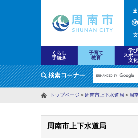
文
学び
くらし
子育て
スポー
手続き
教育
文化
トップページ
>
周南市上下水道局
>
周
周南市上下水道局