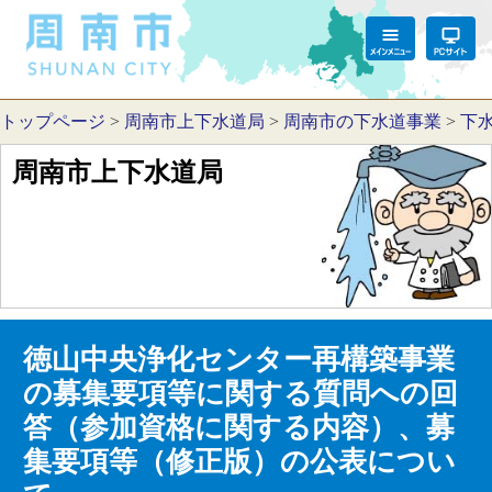
トップページ
>
周南市上下水道局
>
周南市の下水道事業
>
下
周南市上下水道局
徳山中央浄化センター再構築事業
の募集要項等に関する質問への回
答（参加資格に関する内容）、募
集要項等（修正版）の公表につい