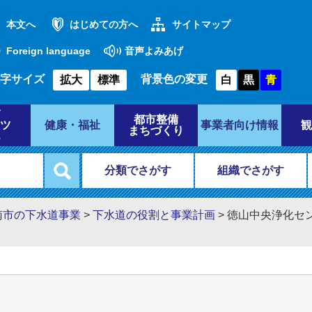
本文へ
はじめての方へ
サイトマップ
Foreign language
音声よみあげ
字サイズ
背景色の変更
拡大
標準
白
黒
青
都市整備
ツ
健康・福祉
事業者向け情報
観
まちづくり
分類でさがす
組織でさがす
南市の下水道事業
>
下水道の役割と事業計画
>
徳山中央浄化セン