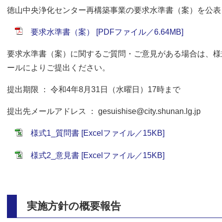
徳山中央浄化センター再構築事業の要求水準書（案）を公表
要求水準書（案） [PDFファイル／6.64MB]
要求水準書（案）に関するご質問・ご意見がある場合は、様
ールによりご提出ください。
提出期限 ： 令和4年8月31日（水曜日）17時まで
提出先メールアドレス ： gesuishise@city.shunan.lg.jp
様式1_質問書 [Excelファイル／15KB]
様式2_意見書 [Excelファイル／15KB]
実施方針の概要報告