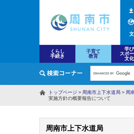
文
学び
くらし
子育て
スポー
手続き
教育
文化
トップページ
>
周南市上下水道局
>
周
実施方針の概要報告について
周南市上下水道局