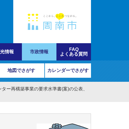
FAQ
光情報
市政情報
よくある質問
地図でさがす
カレンダーでさがす
ター再構築事業の要求水準書(案)の公表、