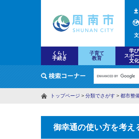
文
学び
くらし
子育て
スポー
手続き
教育
文化
トップページ
>
分類でさがす
>
都市整
御幸通の使い方を考え