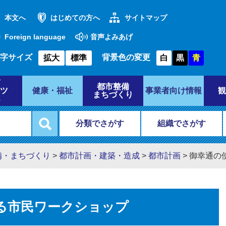
本文へ
はじめての方へ
サイトマップ
Foreign language
音声よみあげ
字サイズ
背景色の変更
拡大
標準
白
黒
青
都市整備
ツ
健康・福祉
事業者向け情報
観
まちづくり
分類でさがす
組織でさがす
備・まちづくり
>
都市計画・建築・造成
>
都市計画
>
御幸通の
る市民ワークショップ