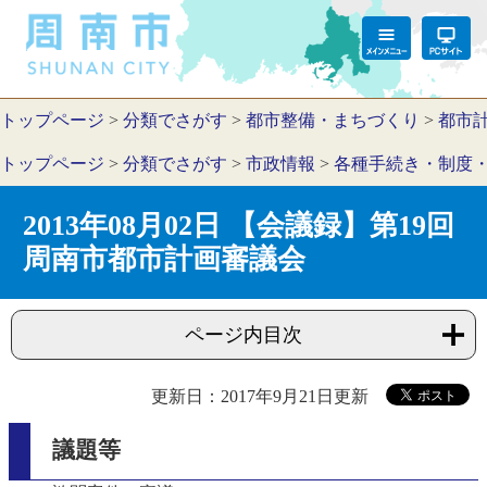
トップページ
>
分類でさがす
>
都市整備・まちづくり
>
都市
トップページ
>
分類でさがす
>
市政情報
>
各種手続き・制度
2013年08月02日 【会議録】第19回
周南市都市計画審議会
ページ内目次
更新日：2017年9月21日更新
議題等