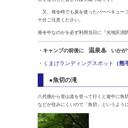
又、発令時でも炭を使ったバーベキューコ
十分ご注意ください。
発令中なのかを必ず利用当日に『光地区消
温泉♨
・キャンプの前後に
いかが
・くまげランディングスポット
（熊
●魚切の滝
八代側から登山道を登って行くと途中に魚
などが住みにくいので「魚切」というよう