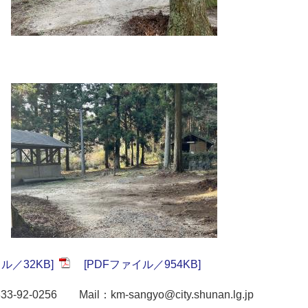
ル／32KB]
[PDFファイル／954KB]
33-92-0256 Mail：km-sangyo@city.shunan.lg.jp