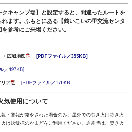
ークキャンプ場】と設定すると、間違ったルートを
られます。ふもとにある【鶴いこいの里交流センタ
図を参考にご来場ください。
・広域地図
[PDFファイル／355KB]
ル／497KB]
エリア
[PDFファイル／170KB]
火気使用について
報・警報が発令された場合のみ、屋外での焚き火は焚き火
き火は炊飯棟のかまどをご利用ください。通常時は、焚き火