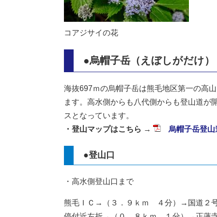
コアジサイの花
●烏帽子岳（えぼしがだけ）
海抜697ｍの烏帽子岳は熊毛地区第一の高
ます。高水側からも八代側からも登山道が
スとなっています。
・登山マップはこちら
→
烏帽子岳登山道
●登山口
・高水側登山口まで
熊毛ＩＣ→（３．９ｋｍ ４分）→国道２
停付近左折→（０．８ｋｍ １分）→正蓮