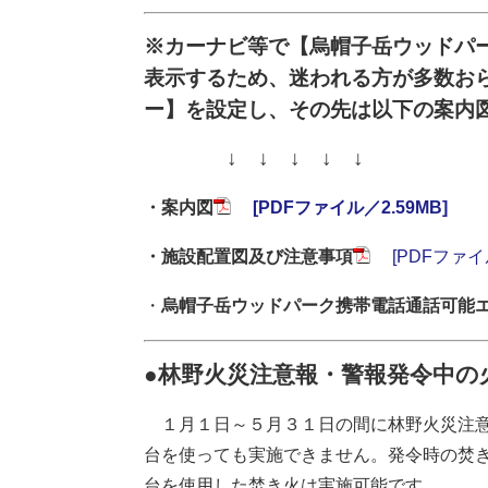
※カーナビ等で【烏帽子岳ウッドパ
表示するため、迷われる方が多数お
ー】を設定し、その先は以下の案内
↓ ↓ ↓ ↓ ↓
・案内図
[PDFファイル／2.59MB]
・施設配置図及び注意事項
[PDFファイ
・
烏帽子岳ウッドパーク携帯電話通話可能
●林野火災注意報・警報発令中の
１月１日～５月３１日の間に林野火災注意
台を使っても実施できません。発令時の焚
台を使用した焚き火は実施可能です。