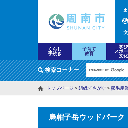
文
学び
くらし
子育て
スポー
手続き
教育
文化
トップページ
>
組織でさがす
>
熊毛産
烏帽子岳ウッドパーク