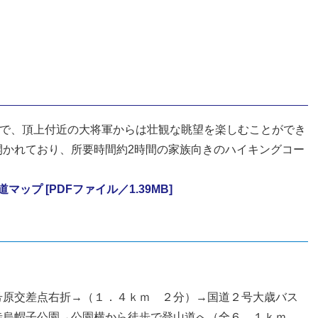
山で、頂上付近の大将軍からは壮観な眺望を楽しむことができ
開かれており、所要時間約2時間の家族向きのハイキングコー
マップ [PDFファイル／1.39MB]
号原交差点右折→（１．４ｋｍ ２分）→国道２号大歳バス
寺烏帽子公園→公園横から徒歩で登山道へ（全６．１ｋｍ