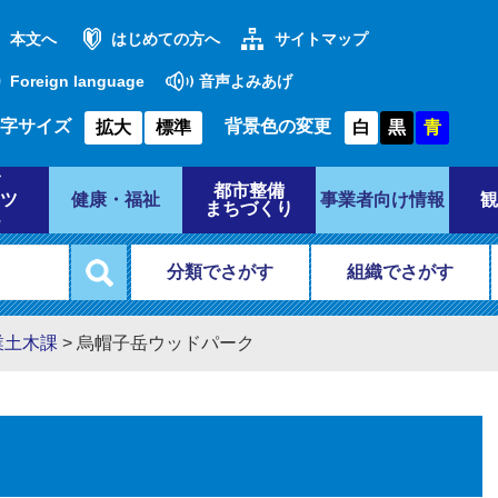
本文へ
はじめての方へ
サイトマップ
Foreign language
音声よみあげ
字サイズ
背景色の変更
拡大
標準
白
黒
青
都市整備
ツ
健康・福祉
事業者向け情報
観
まちづくり
分類でさがす
組織でさがす
業土木課
>
烏帽子岳ウッドパーク