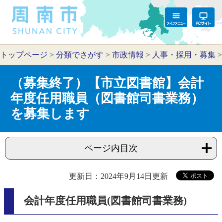
トップページ
>
分類でさがす
>
市政情報
>
人事・採用・募集
（募集終了）【市立図書館】会計
年度任用職員（図書館司書業務）
を募集します
ページ内目次
更新日：2024年9月14日更新
会計年度任用職員(図書館司書業務)