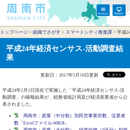
トップページ
>
組織でさがす
>
スマートシティ推進課
>
平成2
平成24年経済センサス-活動調査結
果
更新日：2017年5月10日更新
平成24年2月1日現在で実施した「平成24年経済センサス-活
動調査」の確報結果が、総務省統計局及び経済産業省から公
表されました。
周南市：産業（中分類）別民営事業所数、従業者
数「Excelファイル/49KB」
周南市：産業（大分類）、経営組織（5区分）別売