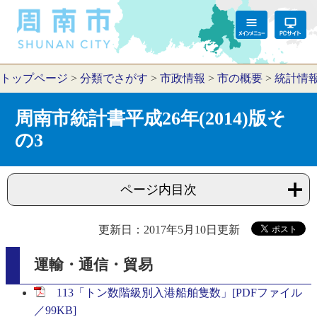
トップページ
>
分類でさがす
>
市政情報
>
市の概要
>
統計情
周南市統計書平成26年(2014)版そ
の3
ページ内目次
更新日：2017年5月10日更新
運輸・通信・貿易
113「トン数階級別入港船舶隻数」[PDFファイル
／99KB]