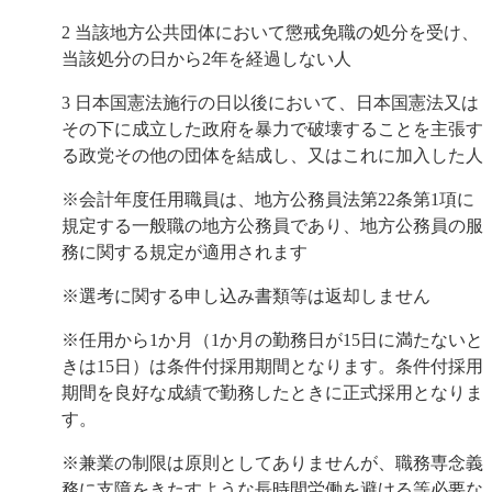
2 当該地方公共団体において懲戒免職の処分を受け、
当該処分の日から2年を経過しない人
3
日本国憲法
施行の日以後において、
日本国憲法
又は
その下に成立した政府を暴力で破壊することを主張す
る政党その他の団体を結成し、又はこれに加入した人
※会計年度任用職員は、地方公務員法第22条第1項に
規定する一般職の地方公務員であり、地方公務員の服
務に関する規定が適用されます
※選考に関する申し込み書類等は返却しません
※任用から1か月（1か月の勤務日が15日に満たないと
きは15日）は条件付採用期間となります。条件付採用
期間を良好な成績で勤務したときに正式採用となりま
す。
※兼業の制限は原則としてありませんが、職務専念義
務に支障をきたすような長時間労働を避ける等必要な