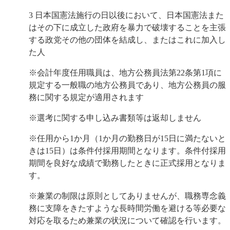
3
日本国憲法
施行の日以後において、
日本国憲法
また
はその下に成立した政府を暴力で破壊することを主張
する政党その他の団体を結成し、またはこれに加入し
た人
※会計年度任用職員は、地方公務員法第22条第1項に
規定する一般職の地方公務員であり、地方公務員の服
務に関する規定が適用されます
※選考に関する申し込み書類等は返却しません
※任用から1か月（1か月の勤務日が15日に満たないと
きは15日）は条件付採用期間となります。条件付採用
期間を良好な成績で勤務したときに正式採用となりま
す。
※兼業の制限は原則としてありませんが、職務専念義
務に支障をきたすような長時間労働を避ける等必要な
対応を取るため兼業の状況について確認を行います。