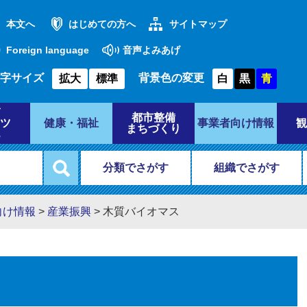
本文へ
はじめての方へ
サイトマップ
Foreign language
音声よみあげ
字サイズ
背景色の変更
拡大
標準
白
黒
青
都市整備
ツ
健康・福祉
事業者向け情報
観
まちづくり
分類でさがす
組織でさがす
向け情報
>
産業振興
>
木質バイオマス