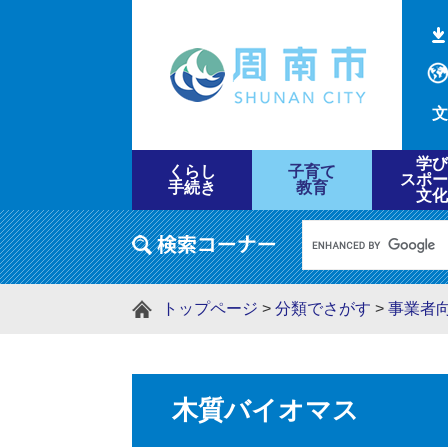
文
学び
くらし
子育て
スポー
手続き
教育
文化
トップページ
>
分類でさがす
>
事業者
木質バイオマス