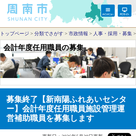
トップページ
>
分類でさがす
>
市政情報
>
人事・採用・募集
会計年度任用職員の募集
募集終了【新南陽ふれあいセンタ
ー】会計年度任用職員施設管理運
営補助職員を募集します