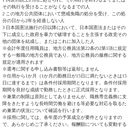
その執行を受けることがなくなるまでの人
2 この地方公共団体において懲戒免職の処分を受け、この処
分の日から2年を経過しない人
3 日本国憲法施行の日以降において、日本国憲法またはその
下に成立した政府を暴力で破壊することを主張する政党その
他の団体を結成し、またはこれに加入した人
※会計年度任用職員は、地方公務員法第22条の2第1項に規定
する一般職の地方公務員であり、地方公務員の服務に関する
規定が適用されます
※選考に関する申し込み書類等は返却しません
※任用から1か月（1か月の勤務日が15日に満たないときは15
日に達するまで）は条件付採用期間となります。条件付採用
期間を良好な成績で勤務したときに正式採用となります。
※兼業の制限は原則としてありませんが、職務専念義務に支
障をきたすような長時間労働を避ける等必要な対応を取るた
め兼業の状況について確認を行います。
※採用に関しては、各年度の予算成立が要件となりますの
で、あらかじめご了承ください。報酬額についても変動する