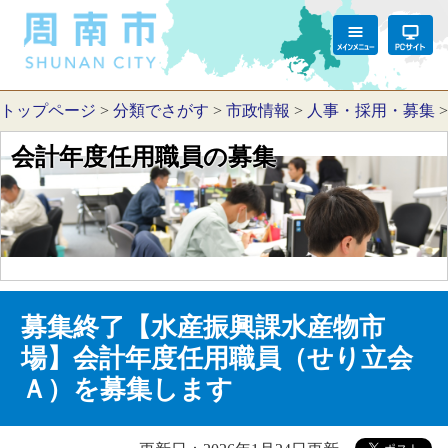
トップページ
>
分類でさがす
>
市政情報
>
人事・採用・募集
会計年度任用職員の募集
募集終了【水産振興課水産物市
場】会計年度任用職員（せり立会
Ａ）を募集します