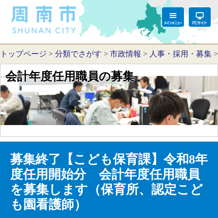
トップページ
>
分類でさがす
>
市政情報
>
人事・採用・募集
会計年度任用職員の募集
募集終了【こども保育課】令和8年
度任用開始分 会計年度任用職員
を募集します（保育所、認定こど
も園看護師）