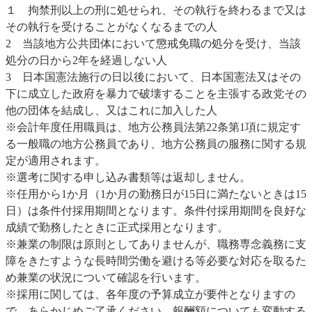
１ 拘禁刑以上の刑に処せられ、その執行を終わるまで又は
その執行を受けることがなくなるまでの人
2 当該地方公共団体において懲戒免職の処分を受け、当該
処分の日から2年を経過しない人
3 日本国憲法施行の日以後において、日本国憲法又はその
下に成立した政府を暴力で破壊することを主張する政党その
他の団体を結成し、又はこれに加入した人
※会計年度任用職員は、地方公務員法第22条第1項に規定す
る一般職の地方公務員であり、地方公務員の服務に関する規
定が適用されます。
※選考に関する申し込み書類等は返却しません。
※任用から1か月（1か月の勤務日が15日に満たないときは15
日）は条件付採用期間となります。条件付採用期間を良好な
成績で勤務したときに正式採用となります。
※兼業の制限は原則としてありませんが、職務専念義務に支
障をきたすような長時間労働を避ける等必要な対応を取るた
め兼業の状況について確認を行います。
※採用に関しては、各年度の予算成立が要件となりますの
で、あらかじめご了承ください。報酬額についても変動する