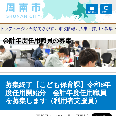
トップページ
>
分類でさがす
>
市政情報
>
人事・採用・募集
会計年度任用職員の募集
募集終了【こども保育課】令和8年
度任用開始分 会計年度任用職員
を募集します（利用者支援員）