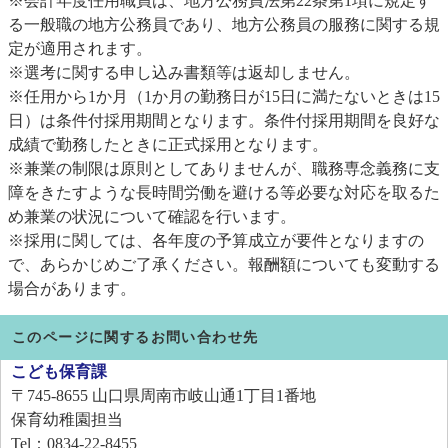
※会計年度任用職員は、地方公務員法第22条第1項に規定す
る一般職の地方公務員であり、地方公務員の服務に関する規
定が適用されます。
※選考に関する申し込み書類等は返却しません。
※任用から1か月（1か月の勤務日が15日に満たないときは15
日）は条件付採用期間となります。条件付採用期間を良好な
成績で勤務したときに正式採用となります。
※兼業の制限は原則としてありませんが、職務専念義務に支
障をきたすような長時間労働を避ける等必要な対応を取るた
め兼業の状況について確認を行います。
※採用に関しては、各年度の予算成立が要件となりますの
で、あらかじめご了承ください。報酬額についても変動する
場合があります。
このページに関するお問い合わせ先
こども保育課
〒745-8655
山口県周南市岐山通1丁目1番地
保育幼稚園担当
Tel：0834-22-8455