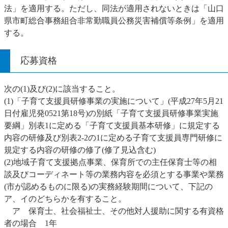
法」を適用する。ただし、同法が適用されないときは「山口
県市町総合事務組合非常勤職員公務災害補償等条例」を適用
する。
応募資格
次の(1)及び(2)に該当すること。
(1)「子育て支援員研修事業の実施について」(平成27年5月21
日付雇児発0521第18号)の別紙「子育て支援員研修事業実施
要綱」別表1に定める「子育て支援員基本研修」に規定する
内容の研修及び別表2-2の1に定める子育て支援員専門研修に
規定する内容の研修の修了(修了見込含む)
(2)地域子育て支援拠点事業、保育所での主任保育士等の相
談及びコーディネート等の業務内容を必須とする事業や業務
(市が認めるものに限る)の実務経験期間について、下記の
ア、イのどちらかを有すること。
ア 保育士、社会福祉士、その他対人援助に関する有資格
者の場合 1年