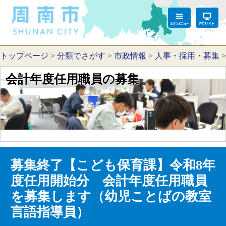
トップページ
>
分類でさがす
>
市政情報
>
人事・採用・募集
会計年度任用職員の募集
募集終了【こども保育課】令和8年
度任用開始分 会計年度任用職員
を募集します（幼児ことばの教室
言語指導員）