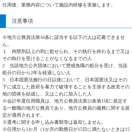
任用後、業務内容について施設内研修を実施します。
注意事項
※地方公務員法第16条に該当する以下の人は応募できませ
ん。
１ 拘禁刑以上の刑に処せられ、その執行を終わるまで又は
その執行を受けることがなくなるまでの人
2 当該地方公共団体において懲戒免職の処分を受け、当該
処分の日から2年を経過しない人
3 日本国憲法施行の日以後において、日本国憲法又はその
下に成立した政府を暴力で破壊することを主張する政党その
他の団体を結成し、又はこれに加入した人
※会計年度任用職員は、地方公務員法第22条第1項に規定す
る一般職の地方公務員であり、地方公務員の服務に関する規
定が適用されます。
※選考に関する申し込み書類等は返却しません。
※任用から1か月（1か月の勤務日が15日に満たないときは15