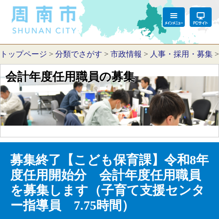
トップページ
>
分類でさがす
>
市政情報
>
人事・採用・募集
会計年度任用職員の募集
募集終了【こども保育課】令和8年
度任用開始分 会計年度任用職員
を募集します（子育て支援センタ
ー指導員 7.75時間）