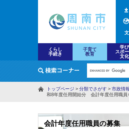
文
学び
くらし
子育て
スポー
手続き
教育
文化
トップページ
>
分類でさがす
>
市政情
和8年度任用開始分 会計年度任用職員
会計年度任用職員の募集