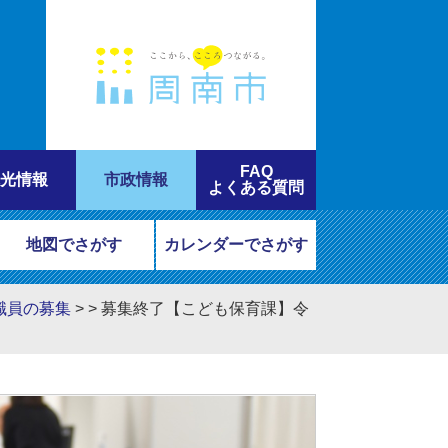
FAQ
光情報
市政情報
よくある質問
地図でさがす
カレンダーでさがす
職員の募集
>
>
募集終了【こども保育課】令