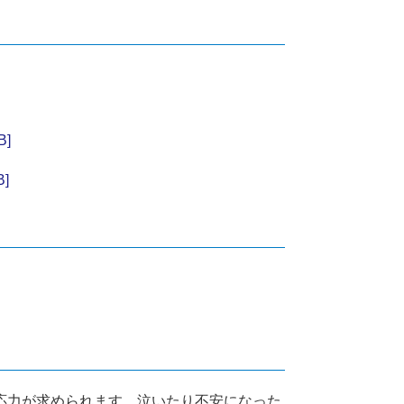
]
]
応力が求められます。泣いたり不安になった