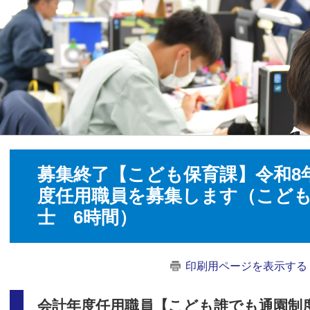
募集終了【こども保育課】令和8
度任用職員を募集します（こど
士 6時間）
印刷用ページを表示する
会計年度任用職員【こども誰でも通園制