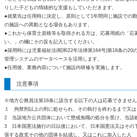
りした子どもの情緒的な支援もしていただきます。
●就業先は任用時に決定し、原則として1年間同じ施設での
の施設への異動となる場合もあります。
●これから保育士資格等を取得される方は、応募用紙の「応
い。」の欄にその旨を記入してください。
●採用時には児童福祉法(昭和22年法律第164号)第18条の
管理システムのデータベースを活用します。
●任用後、業務内容について施設内研修を実施します。
注意事項
※地方公務員法第16条に該当する以下の人は応募できませ
１ 拘禁刑以上の刑に処せられ、その執行を終わるまで又は
2 当該地方公共団体において懲戒免職の処分を受け、当該
3 日本国憲法施行の日以後において、日本国憲法又はその
張する政党その他の団体を結成し、又はこれに加入した人