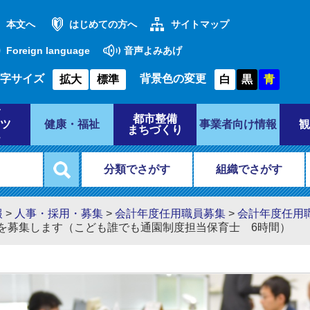
本文へ
はじめての方へ
サイトマップ
Foreign language
音声よみあげ
字サイズ
背景色の変更
拡大
標準
白
黒
青
都市整備
ツ
健康・福祉
事業者向け情報
観
まちづくり
分類でさがす
組織でさがす
報
>
人事・採用・募集
>
会計年度任用職員募集
>
会計年度任用
を募集します（こども誰でも通園制度担当保育士 6時間）