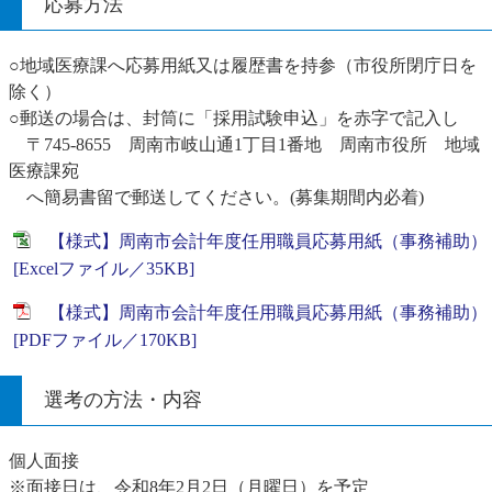
応募方法
○地域医療課へ応募用紙又は履歴書を持参（市役所閉庁日を
除く）
○郵送の場合は、封筒に「採用試験申込」を赤字で記入し
〒745-8655 周南市岐山通1丁目1番地 周南市役所 地域
医療課宛
へ簡易書留で郵送してください。(募集期間内必着)
【様式】周南市会計年度任用職員応募用紙（事務補助）
[Excelファイル／35KB]
【様式】周南市会計年度任用職員応募用紙（事務補助）
[PDFファイル／170KB]
選考の方法・内容
個人面接
※面接日は、令和8年2月2日（月曜日）を予定