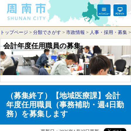
トップページ
>
分類でさがす
>
市政情報
>
人事・採用・募集
会計年度任用職員の募集
（募集終了）【地域医療課】会計
年度任用職員（事務補助・週4日勤
務）を募集します