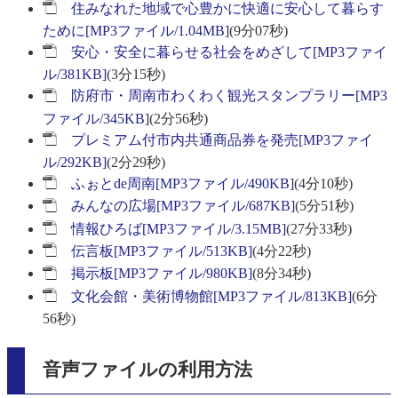
住みなれた地域で心豊かに快適に安心して暮らす
ために[MP3ファイル/1.04MB]
(9分07秒)
安心・安全に暮らせる社会をめざして[MP3ファイ
ル/381KB]
(3分15秒)
防府市・周南市わくわく観光スタンプラリー[MP3
ファイル/345KB]
(2分56秒)
プレミアム付市内共通商品券を発売[MP3ファイ
ル/292KB]
(2分29秒)
ふぉとde周南[MP3ファイル/490KB]
(4分10秒)
みんなの広場[MP3ファイル/687KB]
(5分51秒)
情報ひろば[MP3ファイル/3.15MB]
(27分33秒)
伝言板[MP3ファイル/513KB]
(4分22秒)
掲示板[MP3ファイル/980KB]
(8分34秒)
文化会館・美術博物館[MP3ファイル/813KB]
(6分
56秒)
音声ファイルの利用方法