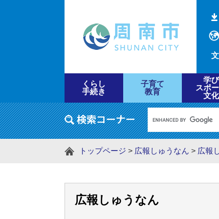
文
学び
くらし
子育て
スポー
手続き
教育
文化
トップページ
>
広報しゅうなん
>
広報
広報しゅうなん