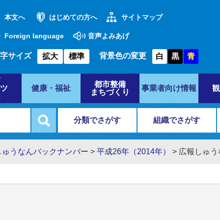
本文へ
はじめての方へ
サイトマップ
Foreign language
音声よみあげ
字サイズ
背景色の変更
拡大
標準
白
黒
青
都市整備
ツ
健康・福祉
事業者向け情報
観
まちづくり
分類でさがす
組織でさがす
しゅうなんバックナンバー
>
平成26年（2014年）
>
広報しゅう