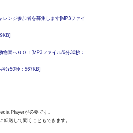
レンジ参加者を募集します[MP3ファイ
KB]
園へＧＯ！[MP3ファイル/6分30秒：
分50秒：567KB]
a Playerが必要です。
どに転送して聞くこともできます。