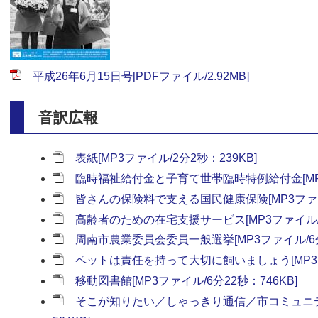
平成26年6月15日号[PDFファイル/2.92MB]
音訳広報
表紙[MP3ファイル/2分2秒：239KB]
臨時福祉給付金と子育て世帯臨時特例給付金[MP3フ
皆さんの保険料で支える国民健康保険[MP3ファイル/
高齢者のための在宅支援サービス[MP3ファイル/2分
周南市農業委員会委員一般選挙[MP3ファイル/6分2
ペットは責任を持って大切に飼いましょう[MP3ファ
移動図書館[MP3ファイル/6分22秒：746KB]
そこが知りたい／しゃっきり通信／市コミュニティ