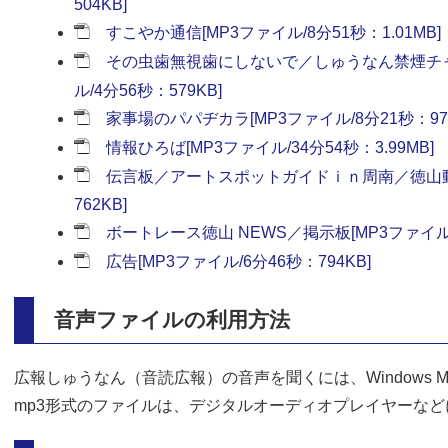
504KB]
すこやか通信[MP3ファイル/8分51秒：1.01MB]
その虫歯無視歯にしないで／しゅうなん禁煙チャ
ル/4分56秒：579KB]
家事場のパパヂカラ[MP3ファイル/8分21秒：979
情報ひろば[MP3ファイル/34分54秒：3.99MB]
伝言板／アートスポットガイドｉｎ周南／徳山動物
762KB]
ボートレース徳山 NEWS／掲示板[MP3ファイル/4
広告[MP3ファイル/6分46秒：794KB]
音声ファイルの利用方法
広報しゅうなん（音読広報）の音声を聞くには、Windows Medi
mp3形式のファイルは、デジタルオーディオプレイヤーな