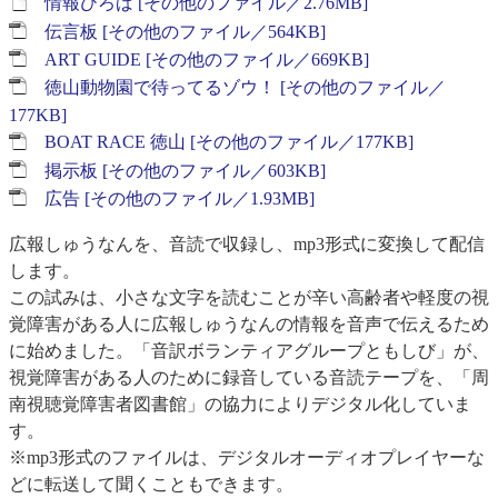
情報ひろば [その他のファイル／2.76MB]
伝言板 [その他のファイル／564KB]
ART GUIDE [その他のファイル／669KB]
徳山動物園で待ってるゾウ！ [その他のファイル／
177KB]
BOAT RACE 徳山 [その他のファイル／177KB]
掲示板 [その他のファイル／603KB]
広告 [その他のファイル／1.93MB]
広報しゅうなんを、音読で収録し、mp3形式に変換して配信
します。
この試みは、小さな文字を読むことが辛い高齢者や軽度の視
覚障害がある人に広報しゅうなんの情報を音声で伝えるため
に始めました。「音訳ボランティアグループともしび」が、
視覚障害がある人のために録音している音読テープを、「周
南視聴覚障害者図書館」の協力によりデジタル化していま
す。
※mp3形式のファイルは、デジタルオーディオプレイヤーな
どに転送して聞くこともできます。