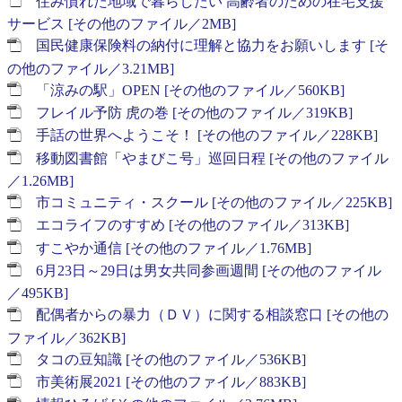
住み慣れた地域で暮らしたい 高齢者のための在宅支援
サービス [その他のファイル／2MB]
国民健康保険料の納付に理解と協力をお願いします [そ
の他のファイル／3.21MB]
「涼みの駅」OPEN [その他のファイル／560KB]
フレイル予防 虎の巻 [その他のファイル／319KB]
手話の世界へようこそ！ [その他のファイル／228KB]
移動図書館「やまびこ号」巡回日程 [その他のファイル
／1.26MB]
市コミュニティ・スクール [その他のファイル／225KB]
エコライフのすすめ [その他のファイル／313KB]
すこやか通信 [その他のファイル／1.76MB]
6月23日～29日は男女共同参画週間 [その他のファイル
／495KB]
配偶者からの暴力（ＤＶ）に関する相談窓口 [その他の
ファイル／362KB]
タコの豆知識 [その他のファイル／536KB]
市美術展2021 [その他のファイル／883KB]