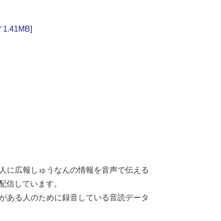
41MB]
人に広報しゅうなんの情報を音声で伝える
て配信しています。
がある人のために録音している音読データ