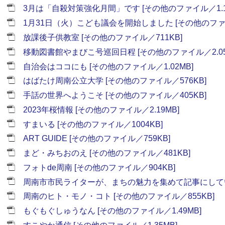
3月は「自殺対策強化月間」です [その他のファイル／1.1
1月31日（火）こども議会を開始しました [その他のファイ
放課後子供教室 [その他のファイル／711KB]
移動図書館やまびこ号巡回日程 [その他のファイル／2.05
自治会はココにも [その他のファイル／1.02MB]
はばたけ周南公立大学 [その他のファイル／576KB]
手話の世界へようこそ [その他のファイル／405KB]
2023年桜情報 [その他のファイル／2.19MB]
すまいる [その他のファイル／1004KB]
ART GUIDE [その他のファイル／759KB]
まど・みちおのえ [その他のファイル／481KB]
フォトde周南 [その他のファイル／904KB]
周南市市民ライターが、まちの魅力を集めて記事にしていま
周南のヒト・モノ・コト [その他のファイル／855KB]
もぐもぐしゅうなん [その他のファイル／1.49MB]