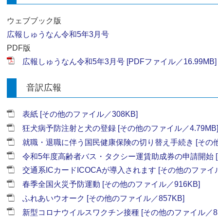
ウェブブック版
広報しゅうなん令和5年3月号
PDF版
広報しゅうなん令和5年3月号 [PDFファイル／16.99MB]
音訳広報
表紙 [その他のファイル／308KB]
狂犬病予防注射と犬の登録 [その他のファイル／4.79MB
就職・退職に伴う国民健康保険の切り替え手続き [その他の
令和5年度高齢者バス・タクシー運賃助成券の申請開始 [そ
交通系ICカードICOCAが導入されます [その他のファイル／
春季全国火災予防運動 [その他のファイル／916KB]
ふれあいウオーク [その他のファイル／857KB]
新型コロナウイルスワクチン接種 [その他のファイル／83