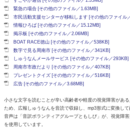
すこやか通信 [その他のファイル／1.35MB]
緊急の場合 [その他のファイル／1.63MB]
市民活動支援センターが移転します [その他のファイル／1.
情報ひろば [その他のファイル／15.12MB]
掲示板 [その他のファイル／2.06MB]
BOAT RACE徳山 [その他のファイル／538KB]
数字で見る周南市 [その他のファイル／341KB]
しゅうなんメールサービス [その他のファイル／293KB]
周南市市政だより [その他のファイル／407KB]
プレゼントクイズ [その他のファイル／516KB]
広告 [その他のファイル／3.68MB]
小さな文字を読むことが辛い高齢者や軽度の視覚障害がある
ため、広報しゅうなんを音読で収録し、mp3形式に変換し
音声は「音訳ボランティアグループともしび」が、視覚障害
を使用しています。