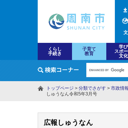
文
学び
くらし
子育て
スポー
手続き
教育
文化
トップページ
>
分類でさがす
>
市政情
しゅうなん令和5年3月号
広報しゅうなん