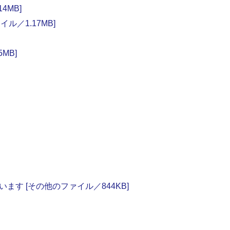
4MB]
ル／1.17MB]
MB]
す [その他のファイル／844KB]