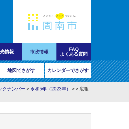
FAQ
光情報
市政情報
よくある質問
地図でさがす
カレンダーでさがす
ックナンバー
>
令和5年（2023年）
>
>
広報