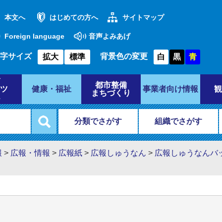
本文へ
はじめての方へ
サイトマップ
Foreign language
音声よみあげ
字サイズ
背景色の変更
拡大
標準
白
黒
青
都市整備
ツ
健康・福祉
事業者向け情報
観
まちづくり
分類でさがす
組織でさがす
報
>
広報・情報
>
広報紙
>
広報しゅうなん
>
広報しゅうなんバ