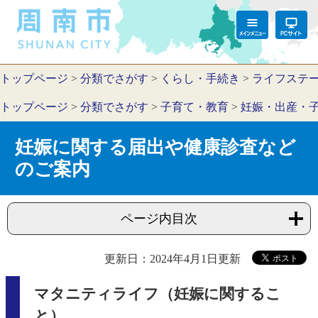
トップページ
>
分類でさがす
>
くらし・手続き
>
ライフステ
トップページ
>
分類でさがす
>
子育て・教育
>
妊娠・出産・
妊娠に関する届出や健康診査など
のご案内
ページ内目次
更新日：2024年4月1日更新
マタニティライフ（妊娠に関するこ
と）