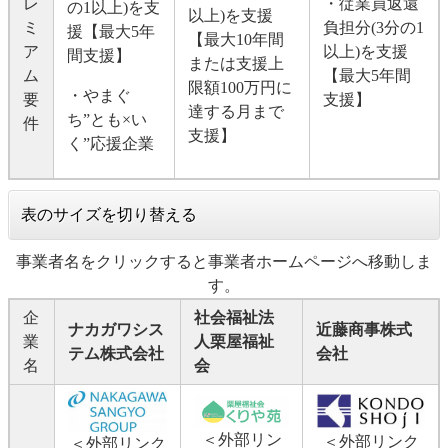
レ
・従業員返還
の1以上)を支
以上)を支援
ミ
負担分(3分の1
援【最大5年
【最大10年間
ア
以上)を支援
間支援】
または支援上
ム
【最大5年間
限額100万円に
・やまぐ
要
支援】
達する月まで
ち”とも×い
件
支援】
く”応援企業
表のサイズを切り替える
事業者名をクリックすると事業者ホームページへ移動しま
す。
企
社会福祉法
ナカガワシス
近藤商事株式
業
人栗屋福祉
テム株式会社
会社
名
会
＜外部リン
＜外部リンク
＜外部リンク