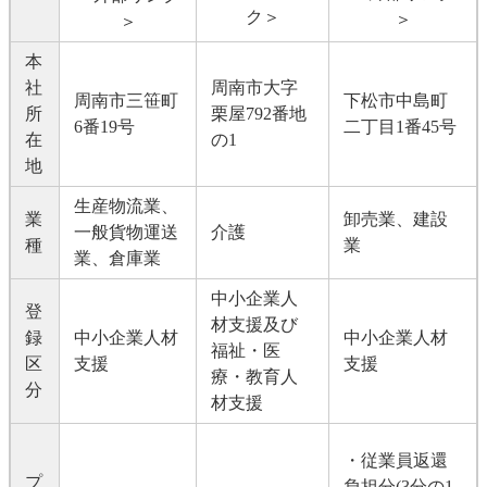
ク＞
＞
＞
本
社
周南市大字
周南市三笹町
下松市中島町
所
栗屋792番地
6番19号
二丁目1番45号
在
の1
地
生産物流業、
業
卸売業、建設
一般貨物運送
介護
種
業
業、倉庫業
中小企業人
登
材支援及び
録
中小企業人材
中小企業人材
福祉・医
区
支援
支援
療・教育人
分
材支援
・従業員返還
プ
負担分(3分の1