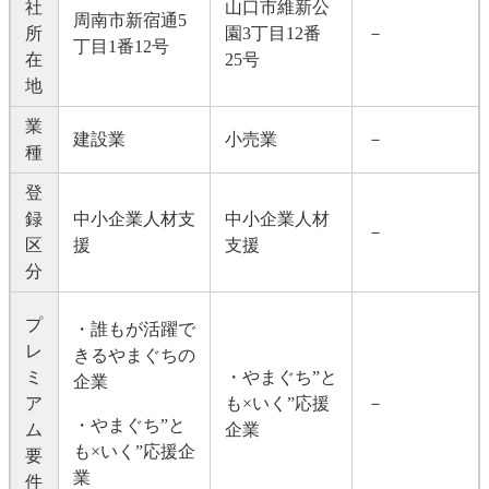
社
山口市維新公
周南市新宿通5
所
園3丁目12番
－
丁目1番12号
在
25号
地
業
建設業
小売業
－
種
登
録
中小企業人材支
中小企業人材
－
区
援
支援
分
プ
・誰もが活躍で
レ
きるやまぐちの
ミ
・やまぐち”と
企業
ア
も×いく”応援
－
・やまぐち”と
ム
企業
も×いく”応援企
要
業
件