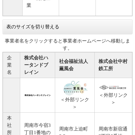
業
表のサイズを切り替える
事業者名をクリックすると事業者ホームページへ移動しま
す。
企
株式会社ハ
社会福祉法人
株式会社中村
業
ータンドブ
薫風会​
鉄工所
名
レイン​
＜外部リンク
＜外部リンク
＞
＞
本
社
周南市今宿3
周南市上迫町
周南市新宿通
所
丁目1番地の