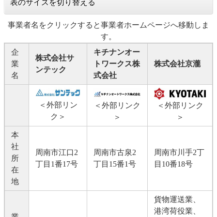
表のサイズを切り替える
事業者名をクリックすると事業者ホームページへ移動しま
す。
企
キチナンオー
株式会社サ
業
トワークス
株
株式会社京瀧
ンテック
名
式会社
＜外部リン
＜外部リンク
＜外部リンク
ク＞
＞
＞
本
社
周南市江口2
周南市古泉2
周南市川手2丁
所
丁目1番17号
丁目15番1号
目10番18号
在
地
貨物運送業、
港湾荷役業、
業