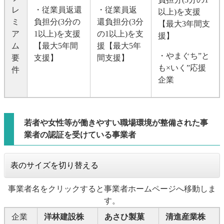
レ
・従業員返還
・従業員返
以上)を支援
ミ
負担分(3分の
還負担分(3分
【最大3年間支
ア
1以上)を支援
の1以上)を支
援】
ム
【最大5年間
援【最大5年
・やまぐち”と
要
支援】
間支援】
も×いく”応援
件
企業
若者や女性等が働きやすい職場環境が整備された事
業者の認証を受けている事業者
表のサイズを切り替える
事業者名をクリックすると事業者ホームページへ移動しま
す。
企業
洋林建設株
あさひ製菓
清進産業株