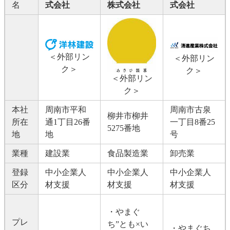
名
式会社
株式会社
式会社
＜外部リン
＜外部リン
ク＞
ク＞
＜外部リン
ク＞
本社
周南市平和
周南市古泉
柳井市柳井
所在
通1丁目26番
一丁目8番25
5275番地
地
地
号
業種
建設業
食品製造業
卸売業
登録
中小企業人
中小企業人
中小企業人
区分
材支援
材支援
材支援
・やまぐ
プレ
ち”とも×い
​・やまぐち