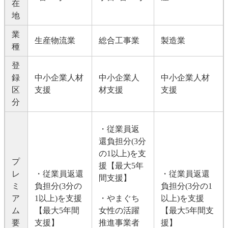
在
地
業
生産物流業
総合工事業
製造業
種
登
録
中小企業人材
中小企業人
中小企業人材
区
支援
材支援
支援
分
・従業員返
還負担分(3分
の1以上)を支
プ
援【最大5年
レ
・従業員返還
・従業員返還
間支援】
ミ
負担分(3分の
負担分(3分の1
ア
1以上)を支援
・やまぐち
以上)を支援
ム
【最大5年間
女性の活躍
【最大5年間支
要
支援】
推進事業者
援】