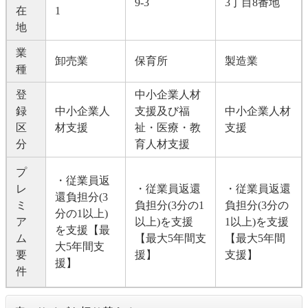
9-3​
3丁目8番地
在
1
地
業
卸売業
保育所
製造業
種
登
中小企業人材
録
中小企業人
支援及び福
​中小企業人材
区
材支援
祉・医療・教
支援
分
育人材支援
プ
・従業員返
レ
・従業員返還
・従業員返還
還負担分(3
ミ
負担分(3分の1
負担分(3分の
分の1以上)
ア
以上)を支援
1以上)を支援
を支援【最
ム
【最大5年間支
【最大5年間
大5年間支
要
援】
支援】
援】
件