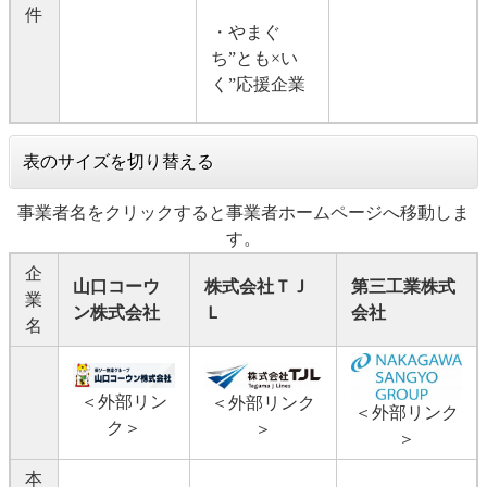
件
・やまぐ
ち”とも×い
く”応援企業
表のサイズを切り替える
事業者名をクリックすると事業者ホームページへ移動しま
す。
企
山口コーウ
株式会社ＴＪ
第三工業株式
業
ン株式会社
Ｌ
会社
名
＜外部リン
＜外部リンク
＜外部リンク
ク＞
＞
＞
本