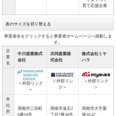
育て応援企業
表のサイズを切り替える
事業者名をクリックすると事業者ホームページへ移動しま
す。
企
中川産業株式
共同産業株
株式会社ミヤ
業
会社
式会社​
ハラ
名
＜外部リン
＜外部リンク
＜外部リンク
ク＞
＞
＞
本
社
周南市三笹町
周南市遠石2
周南市大字栗
所
6番19号
丁目7番38号
屋50-47