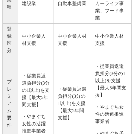
建設業
自動車整備業
カーライフ事
種
業、フード事
業
登
録
中小企業人
中小企業人材
​​中小企業人材
区
材支援
支援
支援
分
・従業員返還
負担分(3分の1
・従業員返
以上)を支援
プ
還負担分(3分
【最大5年間支
レ
・従業員返還
の1以上)を支
援】
ミ
負担分(3分の
援【最大5年
ア
1以上)を支援
間支援】
・やまぐち女
ム
【最大5年間
性の活躍推進
・やまぐち
要
支援】
事業者
女性の活躍
件
推進事業者
・やまぐち子