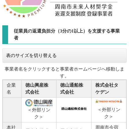
従業員の返還負担分（3分の1
以
上）を支援する事業
者
表のサイズを切り替える
事業者名をクリックすると事業者ホームページへ移動しま
す。
企業
徳山興産株
徳山通船株
株式会社タ
名
式会社
式会社
ケデン
＜外部リン
＜外部リン
ク＞
ク＞
本社
周南市今宿