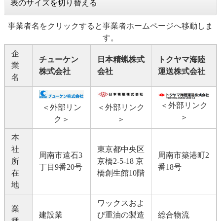
表のサイズを切り替える
事業者名をクリックすると事業者ホームページへ移動しま
す。
企
チューケン
日本精蝋株式
トクヤマ海陸
業
株式会社
会社
運送株式会社​
名
＜外部リンク
＜外部リン
＜外部リンク
＞
ク＞
＞
本
社
東京都中央区
周南市遠石3
周南市築港町2
所
京橋2-5-18 京
丁目9番20号
番18号
在
橋創生館10階
地
ワックスおよ
業
建設業
び重油の製造
総合物流
種