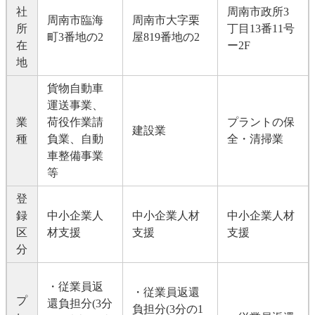
社
周南市政所3
周南市臨海
周南市大字栗
所
丁目13番11号
町3番地の2
屋819番地の2
在
ー2F
地
貨物自動車
運送事業、
業
荷役作業請
プラントの保
建設業
種
負業、自動
全・清掃業
車整備事業
等
登
録
中小企業人
中小企業人材
中小企業人材
区
材支援
支援
支援
分
・従業員返
・従業員返還
プ
還負担分(3分
負担分(3分の1