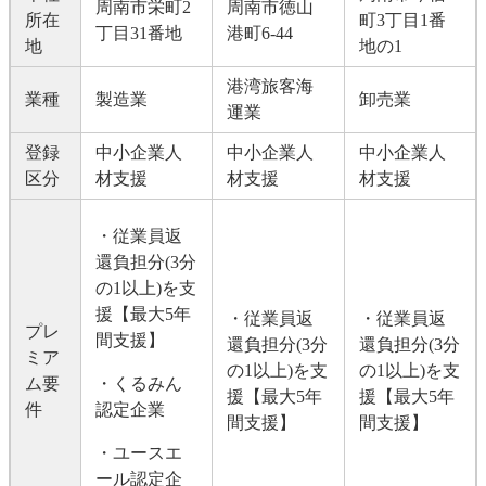
周南市栄町2
周南市徳山
所在
町3丁目1番
丁目31番地
港町6-44
地
地の1
港湾旅客海
業種
製造業
卸売業
運業
登録
中小企業人
中小企業人
中小企業人
区分
材支援
材支援
材支援
・従業員返
還負担分(3分
の1以上)を支
援【最大5年
・従業員返
・従業員返
プレ
間支援】
還負担分(3分
還負担分(3分
ミア
の1以上)を支
の1以上)を支
ム要
・くるみん
援【最大5年
援【最大5年
件
認定企業
間支援】
間支援】
・ユースエ
ール認定企