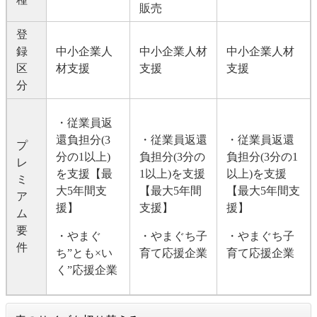
販売
登
録
中小企業人
中小企業人材
​​中小企業人材
区
材支援
支援
支援
分
・従業員返
還負担分(3
・従業員返還
・従業員返還
プ
分の1以上)
負担分(3分の
負担分(3分の1
レ
を支援【最
1以上)を支援
以上)を支援
ミ
大5年間支
【最大5年間
【最大5年間支
ア
援】
支援】
援】
ム
要
・やまぐ
・やまぐち子
・やまぐち子
件
ち”とも×い
育て応援企業
育て応援企業
く”応援企業