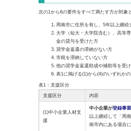
次の1から6の要件をすべて満たす方が対象
周南市に住所を有し、5年以上継続
大学（短大・大学院含む）、高等専
金の貸与を受けた方
奨学金返還の滞納がない方
市税を滞納していない方
他の奨学金返還助成や補助等を受け
表1に掲げる(1)から(4)のいずれ
表1：支援区分
支援区分
内容
中小企業が
登録事
(1)中小企業人材支
以上継続して「周
援
南市内にある場合