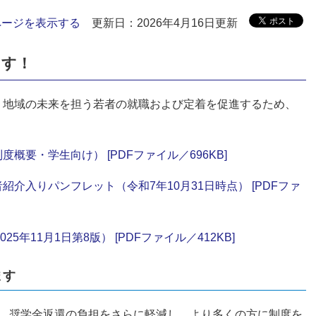
ページを表示する
更新日：2026年4月16日更新
ます！
、地域の未来を担う若者の就職および定着を促進するため、
要・学生向け） [PDFファイル／696KB]
介入りパンフレット（令和7年10月31日時点） [PDFファ
年11月1日第8版） [PDFファイル／412KB]
ます
し、奨学金返還の負担をさらに軽減し、より多くの方に制度を