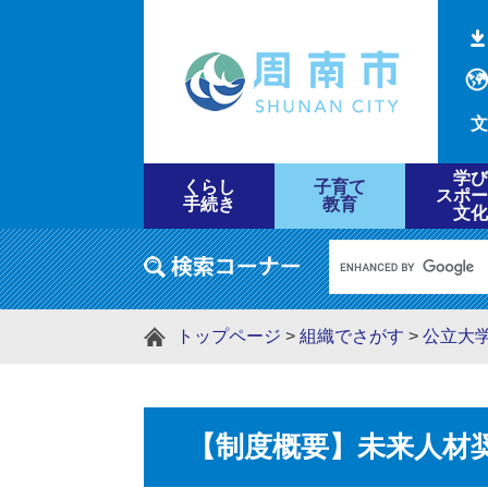
文
学び
くらし
子育て
スポー
手続き
教育
文化
トップページ
>
組織でさがす
>
公立大
【制度概要】未来人材