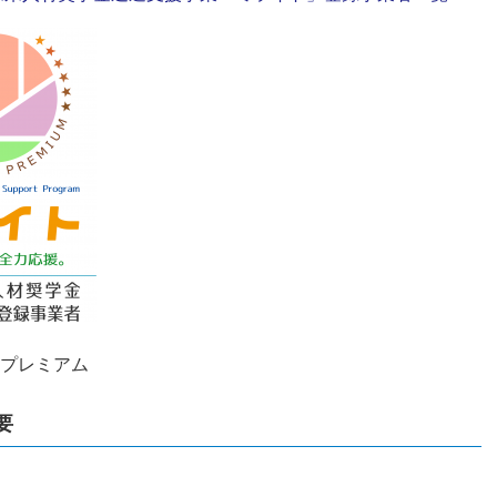
レミアム
要