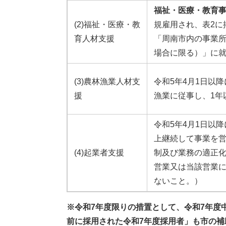
福祉・医療・教育
(2)福祉・医療・教
規雇用され、表2に
育人材支援
「周南市内の事業
場合に限る）」に
(3)農林漁業人材支
令和5年4月1日以
援
漁業に従事し、1年
令和5年4月1日以
上継続して事業を
(4)起業者支援
制及び業務の適正化
営業又は当該営業に
ないこと。）
※令和7年度限りの措置として、令和7年度
前に採用された令和7年度採用者」も市の補