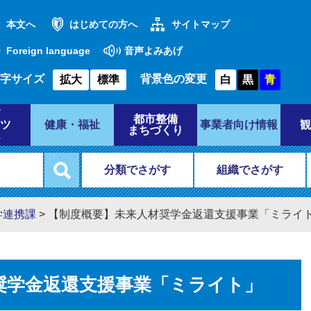
本文へ
はじめての方へ
サイトマップ
Foreign language
音声よみあげ
字サイズ
背景色の変更
拡大
標準
白
黒
青
都市整備
ツ
健康・福祉
事業者向け情報
観
まちづくり
分類でさがす
組織でさがす
学連携課
>
【制度概要】未来人材奨学金返還支援事業「ミライ
奨学金返還支援事業「ミライト」