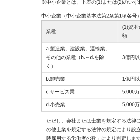
※中小企業とは、下表の(1)または(2)の
中小企業（中小企業基本法第2条第1項各号
(1)資
業種
額
a.製造業、建設業、運輸業、
その他の業種（b.～d.を除
3億円
く）
b.卸売業
1億円
c.サービス業
5,00
d.小売業
5,00
ただし、会社または士業を規定する法律
の他士業を規定する法律の規定により設
時雇用する労働者の数」により判定しま